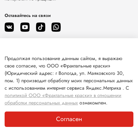
Оставайтесь на связи
Продолжая пользование данным сайтом, я выражаю
О магазине
свое согласие, что ООО «Фрактальные краски»
(Юридический адрес: г Вологда, ул. Маяковского 30,
пом. 1) производит обработку моих персональных данных
Клиентам
с использованием интернет сервиса Яндекс.Метрика . С
политикой ООО «Фрактальные краски» в отношении
Информация
обработки персональных данных
ознакомлен.
Согласен
Каталог
Поиск
Корзина
Избранное