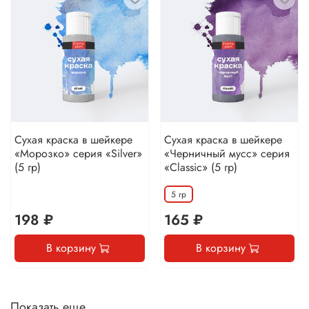
Сухая краска в шейкере
Сухая краска в шейкере
«Морозко» серия «Silver»
«Черничный мусс» серия
(5 гр)
«Classic» (5 гр)
5 гр
198 ₽
165 ₽
В корзину
В корзину
Показать еще