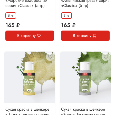
«Морские водоросли»
«Альпийская трава» серия
серия «Classic» (5 гр)
«Classic» (5 гр)
5 гр
5 гр
165 ₽
165 ₽
В корзину
В корзину
Сухая краска в шейкере
Сухая краска в шейкере
«Шорох листьев» серия
«Холмы Тосканы» серия