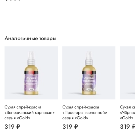
Аналогичные товары
Сухая спрей-краска
Сухая спрей-краска
Сухая с
«Венецианский карнавал»
«Просторы вселенной»
«Чёрная
серия «Gold»
серия «Gold»
«Gold»
319 ₽
319 ₽
319 