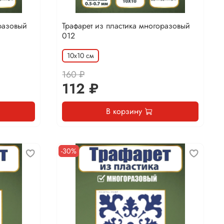
разовый
Трафарет из пластика многоразовый
012
10х10 см
160 ₽
112 ₽
В корзину
-30%