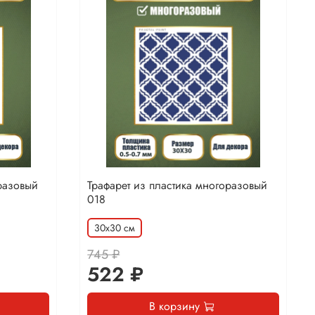
разовый
Трафарет из пластика многоразовый
018
30х30 см
745 ₽
522 ₽
В корзину