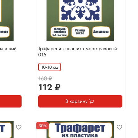
разовый
Трафарет из пластика многоразовый
015
10х10 см
160 ₽
112 ₽
В корзину
-30%