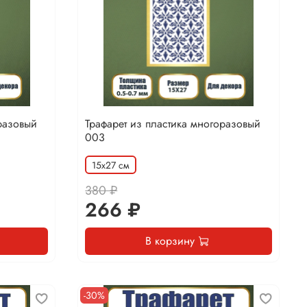
разовый
Трафарет из пластика многоразовый
003
15х27 см
380 ₽
266 ₽
В корзину
-30%