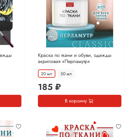
дежды
Краска по ткани и обуви, одежды
акриловая «Перламутр»
20 мл
50 мл
185 ₽
В корзину