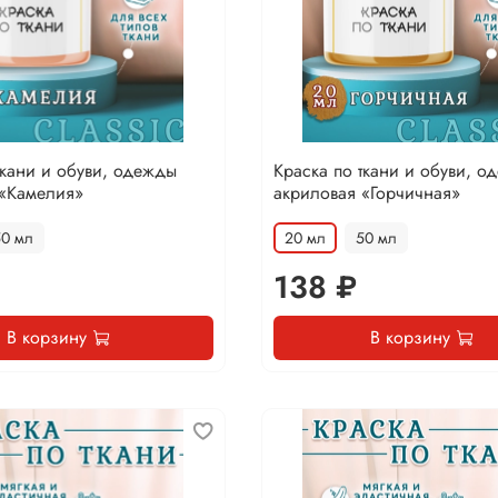
ткани и обуви, одежды
Краска по ткани и обуви, о
 «Камелия»
акриловая «Горчичная»
50 мл
20 мл
50 мл
138 ₽
В корзину
В корзину