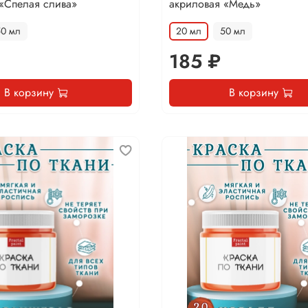
«Спелая слива»
акриловая «Медь»
50 мл
20 мл
50 мл
185 ₽
В корзину
В корзину