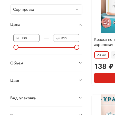
Цена
—
от
до
Краска по 
акриловая
20 мл
Объем
138 ₽
Цвет
Вид упаковки