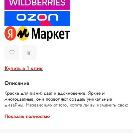
Купить в 1 клик
Описание
Краска для ткани: цвет и вдохновение. Яркие и
многоцветные, они позволяют создать уникальные
дизайны. Независимо от того, хотите ли вы изменить свою
старую футболку или добавить немного стиля в свой
Показать полностью
гардероб, эти акриловые краски идеально подойдут.
Краски для футболки легко сцепляются с различными
материалами, обеспечивая долговечность и яркость цвета