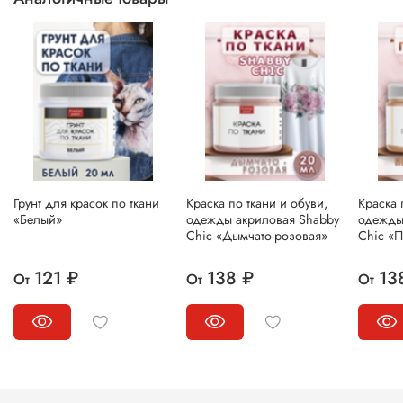
Грунт для красок по ткани
Краска по ткани и обуви,
Краска 
«Белый»
одежды акриловая Shabby
одежды
Chic «Дымчато-розовая»
Chic «
121 ₽
138 ₽
13
От
От
От