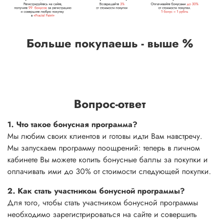
Больше покупаешь - выше %
Вопрос-ответ
1. Что такое бонусная программа?
Мы любим своих клиентов и готовы идти Вам навстречу.
Мы запускаем программу поощрений: теперь в личном
кабинете Вы можете копить бонусные баллы за покупки и
оплачивать ими до 30% от стоимости следующей покупки.
2. Как стать участником бонусной программы?
Для того, чтобы стать участником бонусной программы
необходимо зарегистрироваться на сайте и совершить