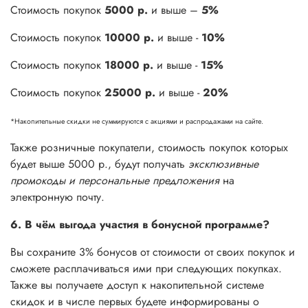
Стоимость покупок
5000 р.
и выше –
5%
Стоимость покупок
10000 р.
и выше -
10%
Стоимость покупок
18000 р.
и выше -
15%
Стоимость покупок
25000 р.
и выше -
20%
*Накопительные скидки не суммируются с акциями и распродажами на сайте.
Также розничные покупатели, стоимость покупок которых
будет выше 5000 р., будут получать
эксклюзивные
промокоды и персональные предложения
на
электронную почту.
6. В чём выгода участия в бонусной программе?
Вы сохраните 3% бонусов от стоимости от своих покупок и
сможете расплачиваться ими при следующих покупках.
Также вы получаете доступ к накопительной системе
скидок и в числе первых будете информированы о