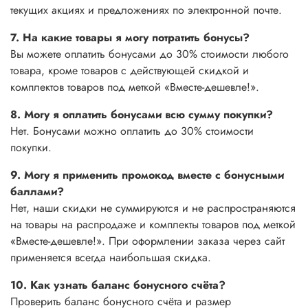
текущих акциях и предложениях по электронной почте.
7. На какие товары я могу потратить бонусы?
Вы можете оплатить бонусами до 30% стоимости любого
товара, кроме товаров с действующей скидкой и
комплектов товаров под меткой «Вместе-дешевле!».
8. Могу я оплатить бонусами всю сумму покупки?
Нет. Бонусами можно оплатить до 30% стоимости
покупки.
9. Могу я применить промокод вместе с бонусными
баллами?
Нет, наши скидки не суммируются и не распространяются
на товары на распродаже и комплекты товаров под меткой
«Вместе-дешевле!». При оформлении заказа через сайт
применяется всегда наибольшая скидка.
10. Как узнать баланс бонусного счёта?
Проверить баланс бонусного счёта и размер