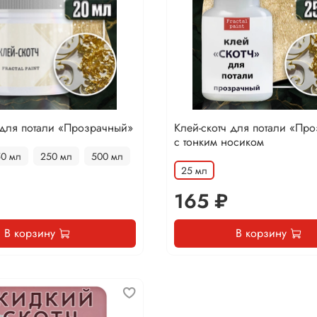
 для потали «Прозрачный»
Клей-скотч для потали «Пр
с тонким носиком
50 мл
250 мл
500 мл
25 мл
165 ₽
В корзину
В корзину