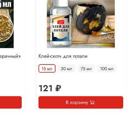
озрачный»
Клей-скотч для потали
15 мл
30 мл
75 мл
100 мл
121 ₽
В корзину