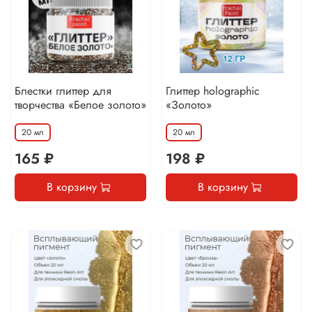
Блестки глиттер для
Глиттер holographic
творчества «Белое золото»
«Золото»
20 мл
20 мл
165 ₽
198 ₽
В корзину
В корзину