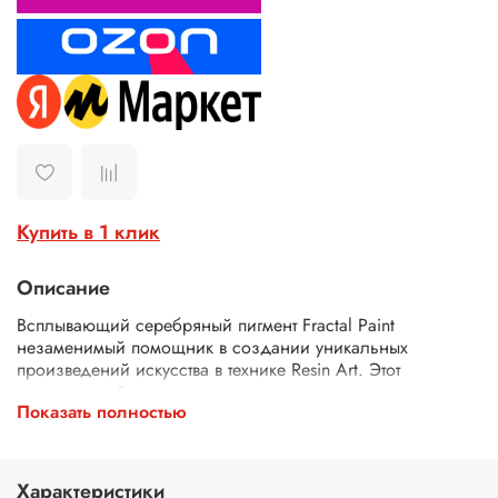
Купить в 1 клик
Описание
Всплывающий серебряный пигмент Fractal Paint
незаменимый помощник в создании уникальных
произведений искусства в технике Resin Art. Этот
декоративный элемент превосходно подходит для
Показать полностью
использования при рисовании и заливке эпоксидной
смолой и акриловыми красками. Благодаря своей
уникальной способности оставаться на поверхности,
пигмент образует тонкую плёнку, придавая вашему
Характеристики