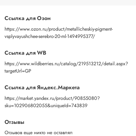
кракелюрных лаках, придавая им изысканность и шарм.
При добавлении этого пигмента к любым составам он
располагается на верхнем слое, создавая утонченную и
Ссылка для Озон
тонкую пленку. Если вам нужны красители для
эпоксидной смолы, компаунды или добавки для слайма,
https://www.ozon.ru/product/metallicheskiy-pigment-
наш Металлический пигмент "Всплывающее серебро" -
vsplyvayushchee-serebro-20-ml-1494995377/
ваш надежный спутник в мире творчества. Он поможет
вам создать настоящий шедевр, полный блеска и изыска.
Ссылка для WB
https://www.wildberries.ru/catalog/219513212/detail.aspx?
targetUrl=GP
Ссылка для Яндекс.Маркета
https://market.yandex.ru/product/90855080?
sku=102906802055&uniqueId=743839
Отзывы
Отзывов еще никто не оставлял