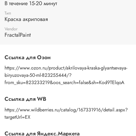
В течение 15-20 минут
Тип
Краска акриловая
Vendor
FractalPaint
Ссылка для Озон
https://www.ozon.ru/product/akrilovaya-kraska-glyantsevaya-
biryuzovaya-50-ml-823255444/?
from_sku=823233219&oos_search=false&sh=Kod9TElqoA
Ссылка для WB
https://www.wildberries.ru/catalog/167331916/detail.aspx?
targetUrl=EX
Ссылка для Яндекс.Маркета