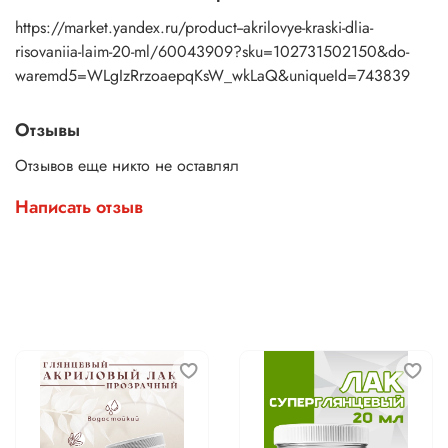
https://market.yandex.ru/product--akrilovye-kraski-dlia-
risovaniia-laim-20-ml/60043909?sku=102731502150&do-
waremd5=WLgIzRrzoaepqKsW_wkLaQ&uniqueId=743839
Отзывы
Отзывов еще никто не оставлял
Написать отзыв