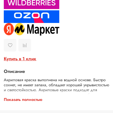
Купить в 1 клик
Описание
Акриловая краска выполнена на водной основе. Быстро
сохнет, не имеет запаха, обладает хорошей укрывистостью
и светостойкостью. Акриловые краски подходят для
декоративно-прикладных и художественных работ, могут
Показать полностью
использоваться в различных видах творчества, в
интерьерных, строительно-отделочных и других
дизайнерских работах. Отлично ложатся на различных