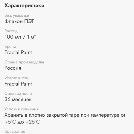
поверхностях: холст, картон, дерево, стекло и др. Краски
Характеристики
смешиваются между собой в любых соотношениях.
Вид упаковки
Применение:
перед применением перемешайте или
Флакон ПЭТ
взболтайте краску, разбавьте водой при необходимости.
Нанесите краску на поверхность синтетической кистью
Расход
100 мл / 1 м²
или с помощью губки. Краска сохнет в течение 15-20
минут. По окончании работ промойте инструменты под
Бренд
теплой водой.
Fractal Paint
Страна производства
Россия
Изготовитель
Fractal Paint
Срок годности
36 месяцев
Условия хранения
Хранить в плотно закрытой таре при температуре от
+5°С до +25°С
Высыхание