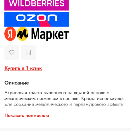
Купить в 1 клик
Описание
Акриловая краска выполнена на водной основе с
металлическим пигментом в составе. Краска используется
для создания металлического и перламутрового эффекта
на различных поверхностях, подходит для техники
Показать полностью
«декупаж» и «скрапбукинг». С ее помощью Вы можете
создать эффекты позолоты, серебрения, окрасить
изделия в цвет бронзы или меди, а также других более