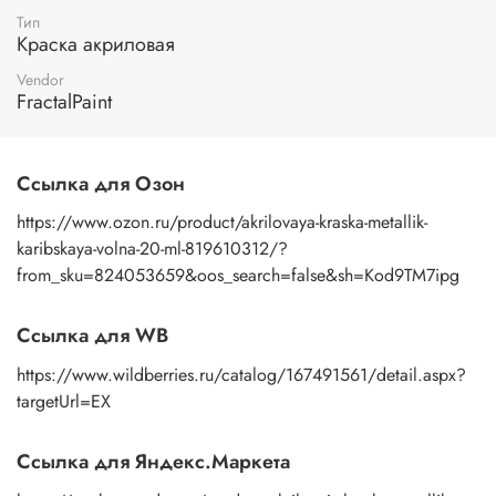
Тип
Краска акриловая
Vendor
FractalPaint
Ссылка для Озон
https://www.ozon.ru/product/akrilovaya-kraska-metallik-
karibskaya-volna-20-ml-819610312/?
from_sku=824053659&oos_search=false&sh=Kod9TM7ipg
Ссылка для WB
https://www.wildberries.ru/catalog/167491561/detail.aspx?
targetUrl=EX
Ссылка для Яндекс.Маркета