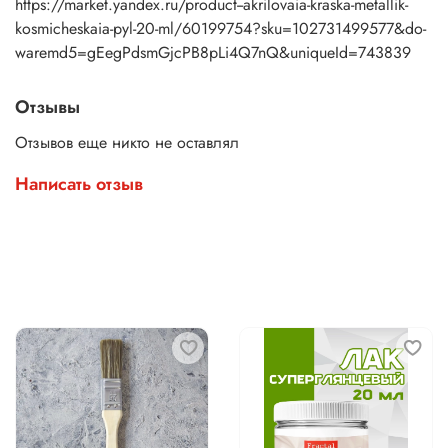
https://market.yandex.ru/product--akrilovaia-kraska-metallik-
kosmicheskaia-pyl-20-ml/60199754?sku=102731499577&do-
waremd5=gEegPdsmGjcPB8pLi4Q7nQ&uniqueId=743839
Отзывы
Отзывов еще никто не оставлял
Написать отзыв