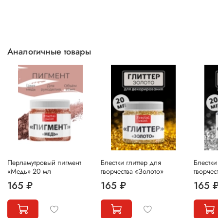
Аналогичные товары
Перламутровый пигмент
Блестки глиттер для
Блестки
«Медь» 20 мл
творчества «Золото»
творчес
165 ₽
165 ₽
165 