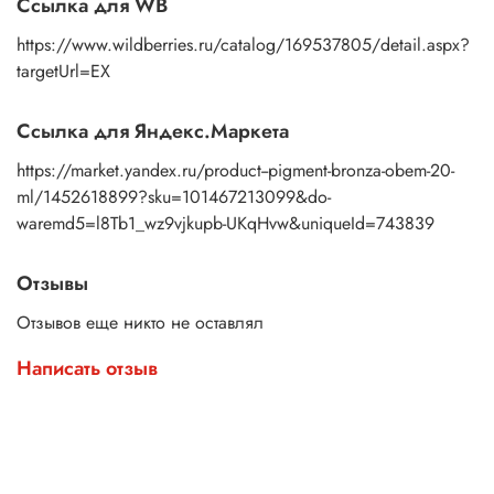
Ссылка для WB
https://www.wildberries.ru/catalog/169537805/detail.aspx?
targetUrl=EX
Ссылка для Яндекс.Маркета
https://market.yandex.ru/product--pigment-bronza-obem-20-
ml/1452618899?sku=101467213099&do-
waremd5=l8Tb1_wz9vjkupb-UKqHvw&uniqueId=743839
Отзывы
Отзывов еще никто не оставлял
Написать отзыв