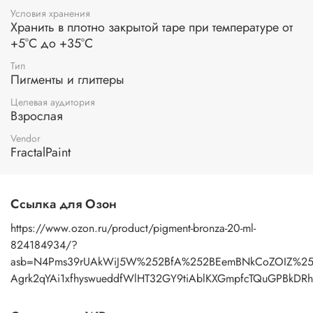
Условия хранения
Пигмент шиммер "Бронза" 20 мл - это незаменимый
Хранить в плотно закрытой таре при температуре от
помощник для всех, кто любит экспериментировать и
+5°С до +35°С
творить. Позвольте своей фантазии разыграться и
создайте нечто по-настоящему волшебное с этим
Тип
удивительным продуктом!
Пигменты и глиттеры
Целевая аудитория
Взрослая
Vendor
FractalPaint
Ссылка для Озон
https://www.ozon.ru/product/pigment-bronza-20-ml-
824184934/?
asb=N4Pms39rUAkWiJ5W%252BfA%252BEemBNkCoZOIZ%25
Agrk2qYAi1xfhyswueddfWlHT32GY9tiAblKXGmpfcTQuGPBk