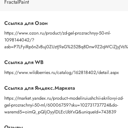
FractalPaint
Ссылка для Озон
https://www.ozon.ru/product/zd-gel-prozrachnyy-50-ml-
1098144042/?
asb=P7LFyiRp6nZvBuj0ZUztJ9aG%252Bq8Dnw9Z2qWCiZJyJVs
Ссылка для WB
https://www.wildberries.ru/catalog/162818402/detail.aspx
Ссылка для Яндекс.Маркета
https://market.yandex.ru/product--modeliruiushchii-akrilovyi-zd-
gel-prozrachnyi-50-ml/60006759?sku=102731737724&do-
waremd5=oimQ_pQljOyylDLEcUbYxQ&uniqueId=743839
Отзывы