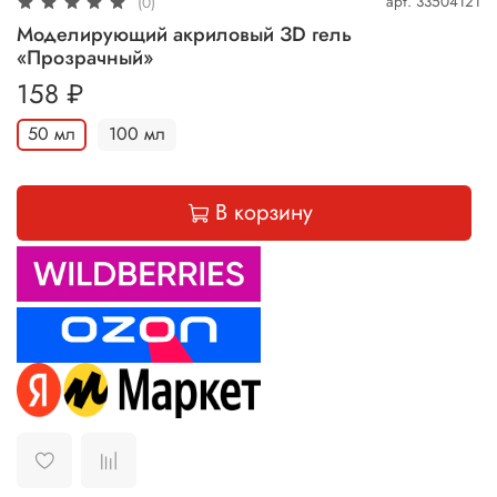
арт.
33504121
(0)
Моделирующий акриловый ЗD гель
«Прозрачный»
158 ₽
50 мл
100 мл
В корзину