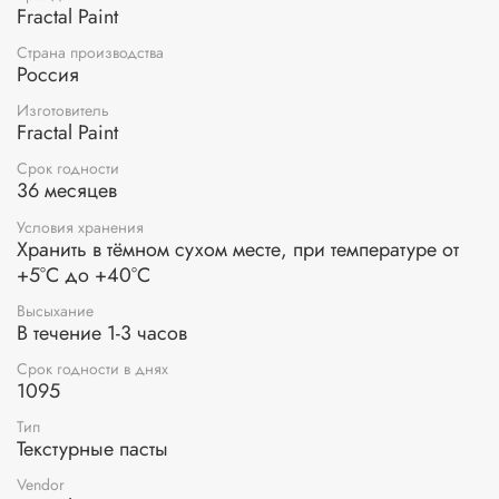
Fractal Paint
Применение:
нанесение
геля-краски акриловой
осуществляется мастихином или шпателем. Для
Страна производства
Россия
получения рельефных узоров используйте трафарет.
Изготовитель
Акриловый гель-загуститель сохраняет эластичность и
Fractal Paint
другие характеристики акриловых красок, не размывается.
Срок годности
36 месяцев
Условия хранения
Хранить в тёмном сухом месте, при температуре от
+5°С до +40°С
Высыхание
В течение 1-3 часов
Срок годности в днях
1095
Тип
Текстурные пасты
Vendor