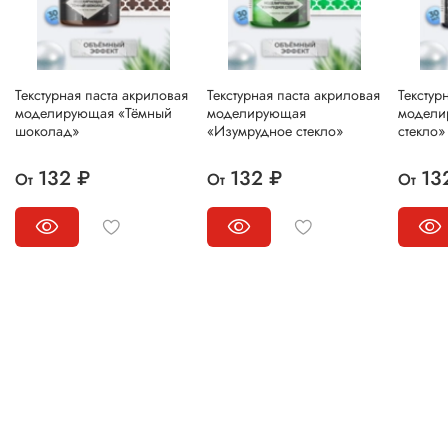
Текстурная паста акриловая
Текстурная паста акриловая
Текстур
моделирующая «Тёмный
моделирующая
модели
шоколад»
«Изумрудное стекло»
стекло»
132 ₽
132 ₽
13
От
От
От