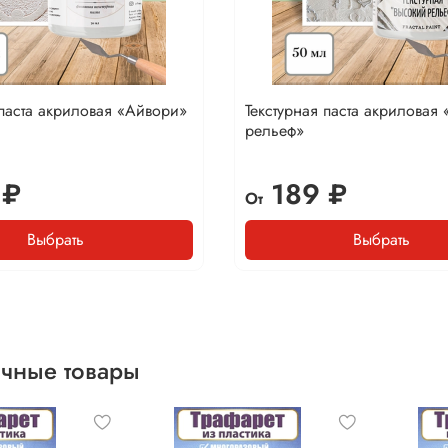
 паста акриловая «Айвори»
Текстурная паста акриловая
рельеф»
 ₽
189 ₽
От
Выбрать
Выбрать
чные товары