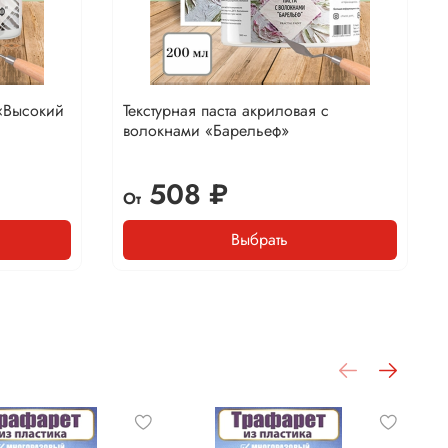
 «Высокий
Текстурная паста акриловая с
волокнами «Барельеф»
508 ₽
От
Выбрать