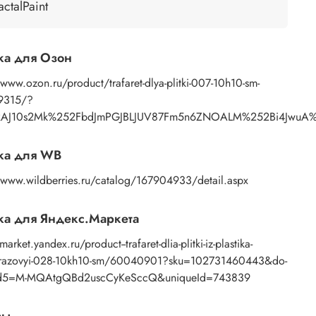
actalPaint
енение:
нанесение узора осуществляется пастой с
ью мастихина или шпателя. После работы
ть трафарет под теплой водой с моющим
ка для Озон
твом, затем просушить бумажным полотенцем.
/www.ozon.ru/product/trafaret-dlya-plitki-007-10h10-sm-
9315/?
RAJ10s2Mk%252FbdJmPGJBLJUV87Fm5n6ZNOALM%252Bi4JwuA%253
ка для WB
//www.wildberries.ru/catalog/167904933/detail.aspx
а для Яндекс.Маркета
market.yandex.ru/product--trafaret-dlia-plitki-iz-plastika-
azovyi-028-10kh10-sm/60040901?sku=102731460443&do-
d5=M-MQAtgQBd2uscCyKeSccQ&uniqueId=743839
вы