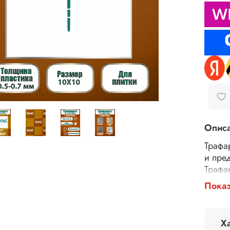
Опис
Трафа
и пре
Трафа
тексту
Показ
шпатл
повер
панно
Х
В зав