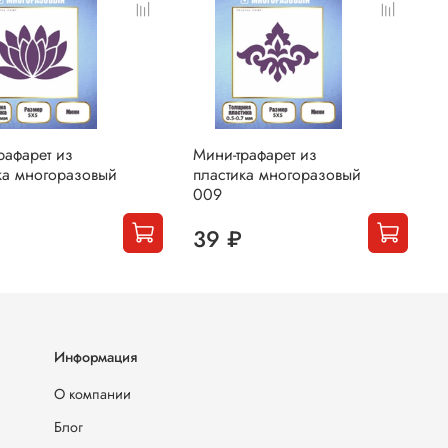
рафарет из
Мини-трафарет из
М
ка многоразовый
пластика многоразовый
п
009
0
39 ₽
Информация
О компании
Блог