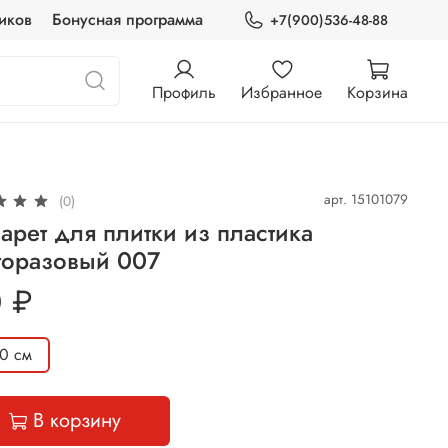
иков
Бонусная программа
+7(900)536-48-88
Профиль
Избранное
Корзина
арт.
15101079
(0)
арет для плитки из пластика
горазовый 007
 ₽
0 см
В корзину