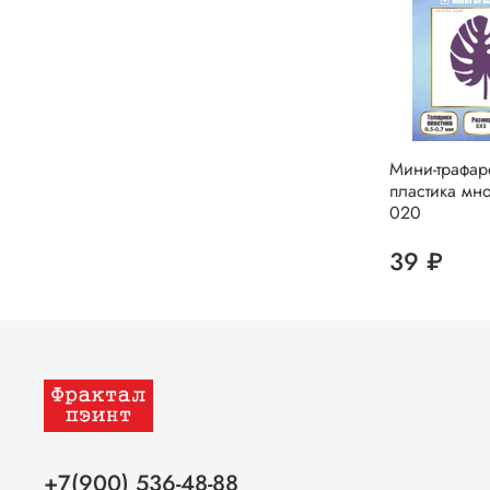
Мини-трафар
пластика мн
020
39 ₽
+7(900) 536-48-88