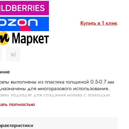
Купить в 1 клик
ание
реты выполнены из пластика толщиной 0.5-0.7 мм
дназначены для многоразового использования.
реты подходят для создания мотива с помощью
рных паст, 3D геля, декоративной штукатурки,
ать полностью
евки. Трафареты подходят для декора различных
хностей (плоская керамика, плитка, мебель,
), использования в технике декупаж и скрапбукинг.
арактеристики
исимости от используемых материалов можно