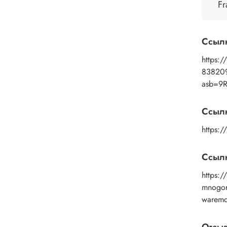
Fr
Прим
помощ
промы
Ссыл
средс
https:/
83820
asb=9
Ссыл
https:
Ссылк
https://
mnogor
warem
Отзы