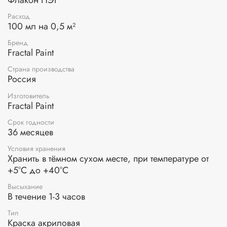
на такие материалы, как дерево, картон, холст, ДВП,
фанера, стекло, керамика. Для лучшего сцепления с
Расход
поверхностью рекомендуется использовать прозрачный
100 мл на 0,5 м²
универсальный грунт.
Бренд
Паста может быть нанесена мастихином или шпателем.
Fractal Paint
Для создания рельефных узоров можно использовать
трафареты. Текстурная паста акриловая сохраняет свою
Страна производства
Россия
эластичность и другие характеристики акриловых красок,
не размывается.
Изготовитель
Fractal Paint
Срок годности
36 месяцев
Условия хранения
Хранить в тёмном сухом месте, при температуре от
+5°С до +40°С
Высыхание
В течение 1-3 часов
Тип
Краска акриловая