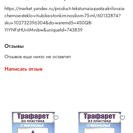
https://market.yandex.ru/product--teksturnaia-pasta-akrilovaia-
chernoe-steklo-v-tiubike-s-tonkim-nosikom-75-ml/60132874?
sku=102732396304&do-waremd5=4S0QB-
YIYNFsHUviIMvxbw&uniqueId=743839
Отзывы
Отзывов еще никто не оставлял
Написать отзыв