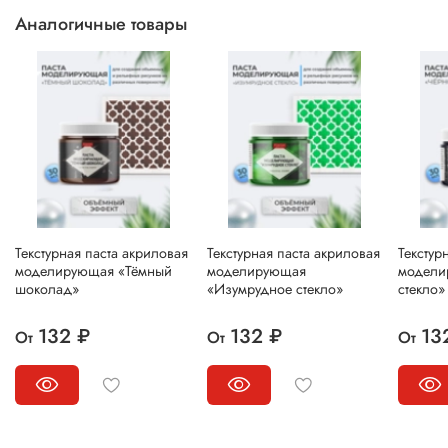
Аналогичные товары
Текстурная паста акриловая
Текстурная паста акриловая
Текстур
моделирующая «Тёмный
моделирующая
модели
шоколад»
«Изумрудное стекло»
стекло»
132 ₽
132 ₽
13
От
От
От