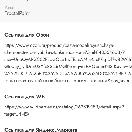
Vendor
FractalPaint
Ссылка для Озон
https://www.ozon.ru/product/pasta-modeliruyushchaya-
chernoe-steklo-v-tyubike-s-tonkim-nosikom-75-ml-843554608/?
asb=UcoQyAP%252FzUwQLb1ezTEaoAMm4auK9qJDl7wB2WeY
Gtc0uy_jytlDnEU3Yfe8SzdrMGlNxmqvmiRAQpmmNtSj&avtc=1
%2525D0%2525B3%2525D0%2525B5%2525D0%2525BB%25
гель+прозрачный+в+тюбике+с+тонким+носиком&oos_searc
Ссылка для WB
https://www.wildberries.ru/catalog/162819183/detail.aspx?
targetUrl=EX
Ссылка для Яндекс.Маркета