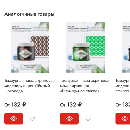
Аналогичные товары
Текстурная паста акриловая
Текстурная паста акриловая
Текстур
моделирующая «Тёмный
моделирующая
модели
шоколад»
«Изумрудное стекло»
стекло»
132 ₽
132 ₽
13
От
От
От