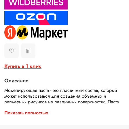
Купить в 1 клик
Описание
Моделирующая паста - это пластичный состав, который
может использоваться для создания объемных и
рельефных рисунков на различных поверхностях. Паста
рельефная находит применение в декорировании,
Показать полностью
создании имитации мазков кисти при печати на холсте,
создании рельефных живописей на стекле, витражных
работах, декупаже, декоре мебели ,а также как паста для