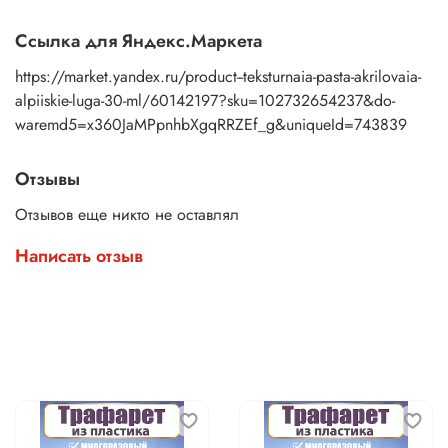
Ссылка для Яндекс.Маркета
https://market.yandex.ru/product--teksturnaia-pasta-akrilovaia-
alpiiskie-luga-30-ml/60142197?sku=102732654237&do-
waremd5=x360JaMPpnhbXgqRRZEf_g&uniqueId=743839
Отзывы
Отзывов еще никто не оставлял
Написать отзыв