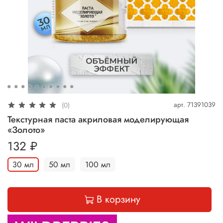
арт.
71391039
(0)
Текстурная паста акриловая моделирующая
«Золото»
132 ₽
30 мл
50 мл
100 мл
В корзину