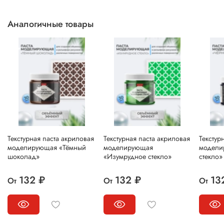
Аналогичные товары
Текстурная паста акриловая
Текстурная паста акриловая
Текстур
моделирующая «Тёмный
моделирующая
модели
шоколад»
«Изумрудное стекло»
стекло»
132 ₽
132 ₽
13
От
От
От