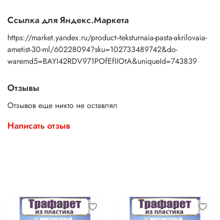
Ссылка для Яндекс.Маркета
https://market.yandex.ru/product--teksturnaia-pasta-akrilovaia-
ametist-30-ml/60228094?sku=102733489742&do-
waremd5=BAYI42RDV971POfEfIIOtA&uniqueId=743839
Отзывы
Отзывов еще никто не оставлял
Написать отзыв