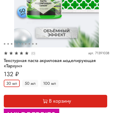
арт.
71391038
(0)
Текстурная паста акриловая моделирующая
«Тархун»
132 ₽
30 мл
50 мл
100 мл
В корзину