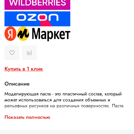
Купить в 1 клик
Описание
Моделирующая паста - это пластичный состав, который
может использоваться для создания объемных и
рельефных рисунков на различных поверхностях. Паста
рельефная находит применение в декорировании,
Показать полностью
создании имитации мазков кисти при печати на холсте,
создании рельефных живописей на стекле, витражных
работах, декупаже, декоре мебели ,а также как паста для