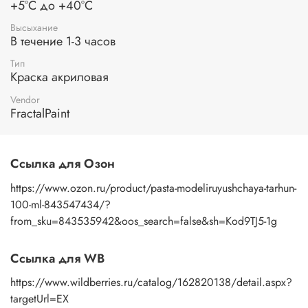
+5°С до +40°С
Высыхание
В течение 1-3 часов
Тип
Краска акриловая
Vendor
FractalPaint
Ссылка для Озон
https://www.ozon.ru/product/pasta-modeliruyushchaya-tarhun-
100-ml-843547434/?
from_sku=843535942&oos_search=false&sh=Kod9TJ5-1g
Ссылка для WB
https://www.wildberries.ru/catalog/162820138/detail.aspx?
targetUrl=EX