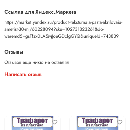
Ссылка для Яндекс.Маркета
https://market.yandex.ru/product--teksturnaia-pasta-akrilovaia-
ametist-30-ml/60228094?sku=102731823261&do-
waremd5=gsFfzx0LA5MJoeGDclgGYQ&uniqueId=743839
Отзывы
Отзывов еще никто не оставлял
Написать отзыв