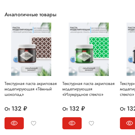
Аналогичные товары
Текстурная паста акриловая
Текстурная паста акриловая
Текстур
моделирующая «Тёмный
моделирующая
модели
шоколад»
«Изумрудное стекло»
стекло»
132 ₽
132 ₽
13
От
От
От