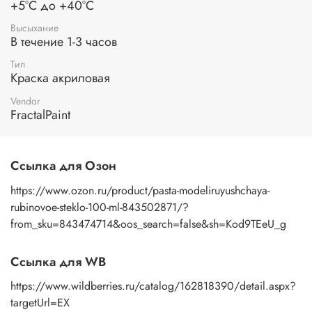
+5°С до +40°С
Высыхание
В течение 1-3 часов
Тип
Краска акриловая
Vendor
FractalPaint
Ссылка для Озон
https://www.ozon.ru/product/pasta-modeliruyushchaya-
rubinovoe-steklo-100-ml-843502871/?
from_sku=843474714&oos_search=false&sh=Kod9TEeU_g
Ссылка для WB
https://www.wildberries.ru/catalog/162818390/detail.aspx?
targetUrl=EX