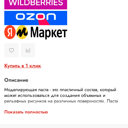
Купить в 1 клик
Описание
Моделирующая паста - это пластичный состав, который
может использоваться для создания объемных и
рельефных рисунков на различных поверхностях. Паста
рельефная находит применение в декорировании,
Показать полностью
создании имитации мазков кисти при печати на холсте,
создании рельефных живописей на стекле, витражных
работах, декупаже, декоре мебели ,а также как паста для