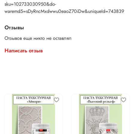
sku=102733030950&do-
waremd5=sDyRncMxdwwu0eaoZ70iDw&uniqueId=743839
Отзывы
Отзывов еще никто не оставлял
Написать отзыв