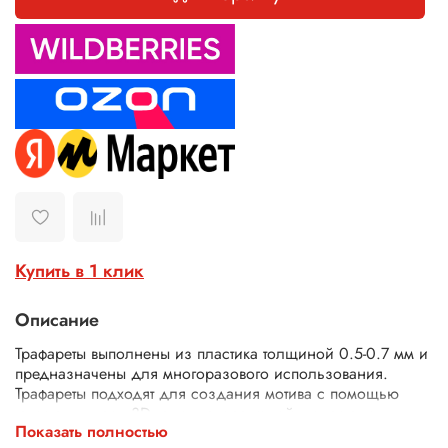
Купить в 1 клик
Описание
Трафареты выполнены из пластика толщиной 0.5-0.7 мм и
предназначены для многоразового использования.
Трафареты подходят для создания мотива с помощью
текстурных паст, 3D геля, декоративной штукатурки,
Показать полностью
шпатлевки. Трафареты подходят для декора различных