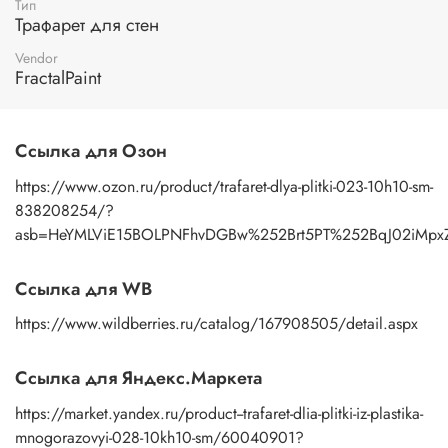
Тип
Применение:
нанесение узора осуществляется пастой с
Трафарет для стен
помощью мастихина или шпателя. После работы промыть
трафарет под теплой водой с моющим средством, затем
Vendor
просушить бумажным полотенцем.
FractalPaint
Ссылка для Озон
https://www.ozon.ru/product/trafaret-dlya-plitki-023-10h10-sm-
838208254/?
asb=HeYMLViE15BOLPNFhvDGBw%252Brt5PT%252BqJ02iMpxZB
Ссылка для WB
https://www.wildberries.ru/catalog/167908505/detail.aspx
Ссылка для Яндекс.Маркета
https://market.yandex.ru/product--trafaret-dlia-plitki-iz-plastika-
mnogorazovyi-028-10kh10-sm/60040901?