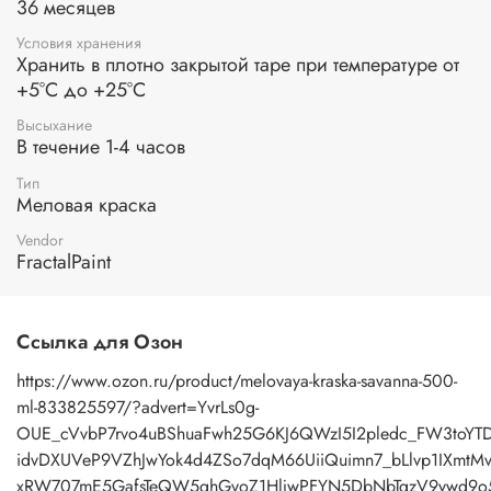
36 месяцев
Условия хранения
Хранить в плотно закрытой таре при температуре от
+5°С до +25°С
Высыхание
В течение 1-4 часов
Тип
Меловая краска
Vendor
FractalPaint
Ссылка для Озон
https://www.ozon.ru/product/melovaya-kraska-savanna-500-
ml-833825597/?advert=YvrLs0g-
OUE_cVvbP7rvo4uBShuaFwh25G6KJ6QWzI5I2pledc_FW3toY
idvDXUVeP9VZhJwYok4d4ZSo7dqM66UiiQuimn7_bLlvp1IXmtM
xRW707mE5GafsTeQW5qhGvoZ1HljwPFYN5DbNbTgzV9ywd9o5