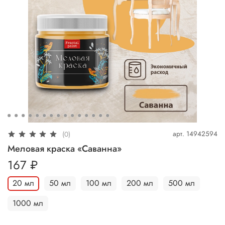
арт.
14942594
(0)
Меловая краска «Саванна»
167 ₽
20 мл
50 мл
100 мл
200 мл
500 мл
1000 мл