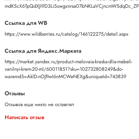
mdKScX6TpQdXJI9D3Li5uwgxnrsa07bNKLaVCjncmWSdqDc_ZP
Ссылка для WB
https://www.wildberries.ru/catalog/146122275/detail.aspx
Ссылка для Яндекс.Маркета
https://market.yandex.ru/product--melovaia-kraska-dlia-mebeli-
vanilnyi-krem-20-ml/60011851?sku=102732808249&do-
waremd5=AklD-nOJftwI6nMCWeNEXg&uniqueId=743839
Отзывы
Отзывов еще никто не оставлял
Написать отзыв