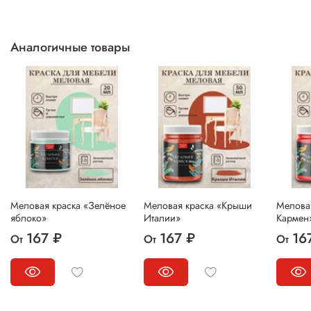
Аналогичные товары
Меловая краска «Зелёное
Меловая краска «Крыши
Мелова
яблоко»
Италии»
Кармен
167 ₽
167 ₽
16
От
От
От