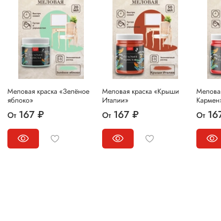
Меловая краска «Зелёное
Меловая краска «Крыши
Мелова
яблоко»
Италии»
Кармен
167 ₽
167 ₽
16
От
От
От