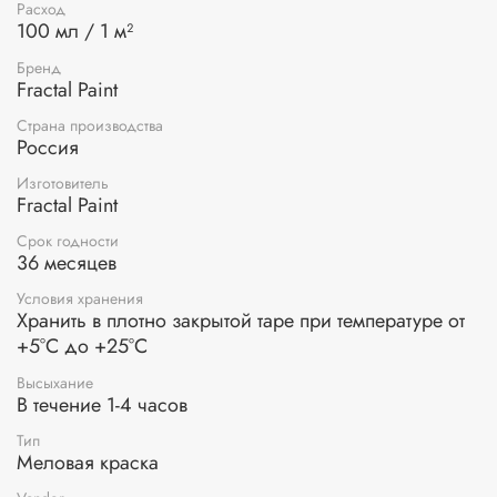
Расход
100 мл / 1 м²
Применение:
нанесите краску на поверхность с
помощью валика или кисти. Для получения сложных
Бренд
оттенков смешайте различные цвета на палитре. Для
Fractal Paint
получения яркого плотного цвета нанесите краску в 2
слоя.
Страна производства
Россия
Изготовитель
Fractal Paint
Срок годности
36 месяцев
Условия хранения
Хранить в плотно закрытой таре при температуре от
+5°С до +25°С
Высыхание
В течение 1-4 часов
Тип
Меловая краска