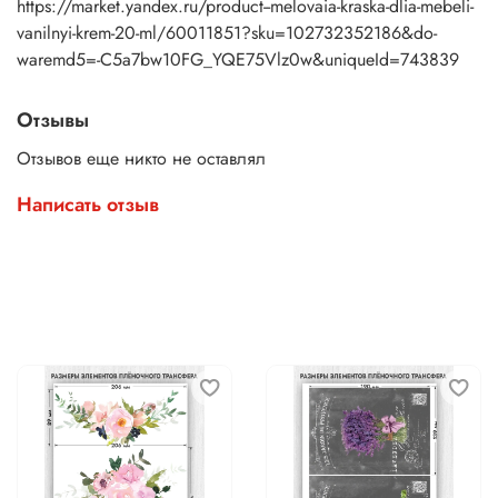
https://market.yandex.ru/product--melovaia-kraska-dlia-mebeli-
vanilnyi-krem-20-ml/60011851?sku=102732352186&do-
waremd5=-C5a7bw10FG_YQE75Vlz0w&uniqueId=743839
Отзывы
Отзывов еще никто не оставлял
Написать отзыв