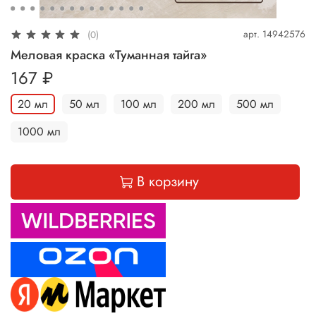
арт.
14942576
(0)
Меловая краска «Туманная тайга»
167 ₽
20 мл
50 мл
100 мл
200 мл
500 мл
1000 мл
В корзину