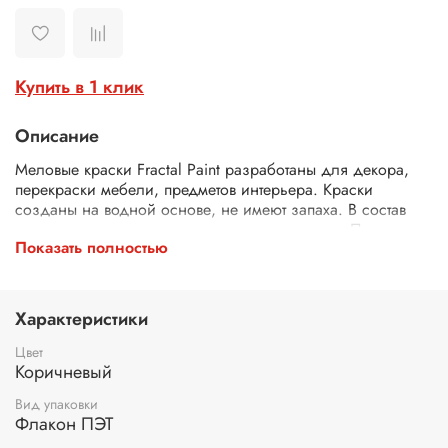
Купить в 1 клик
Описание
М
еловые краски Fractal Paint разработаны для декора,
перекраски мебели, предметов интерьера. Краски
созданы на водной основе, не имеют запаха. В состав
краски входят натуральные компоненты и мел. После
Показать полностью
высыхания окрашенная поверхность изделия становится
матовой.
Подготовка поверхности:
перед использованием
Характеристики
меловых красок тщательно очистите и обработайте
поверхность шкуркой и обезжиривающим составом. Для
Цвет
покраски пластика и ЛДСП используйте универсальный
Коричневый
адгезионный грунт для лучшего сцепления краски с
поверхностью. Грунт нанесите ровным слоем с помощью
Вид упаковки
Флакон ПЭТ
валика или кисти. Если на поверхности есть пятна от
красок и жира, используйте блокирующий грунт.