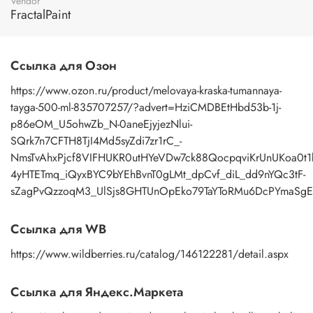
Vendor
FractalPaint
Ссылка для Озон
https://www.ozon.ru/product/melovaya-kraska-tumannaya-
tayga-500-ml-835707257/?advert=HziCMDBEtHbd53b-1j-
p86eOM_U5ohwZb_N-0aneEjyjezNlui-
SQrk7n7CFTH8TjI4Md5syZdi7zr1rC_-
NmsTvAhxPjcf8VIFHUKR0utHYeVDw7ck88QocpqviKrUnUKoa0t
4yHTETmq_iQyxBYC9bYEhBvnT0gLMt_dpCvf_diL_dd9nYQc3tF-
sZagPvQzzoqM3_UlSjs8GHTUnOpEko79TaYToRMu6DcPYmaSgE
Ссылка для WB
https://www.wildberries.ru/catalog/146122281/detail.aspx
Ссылка для Яндекс.Маркета