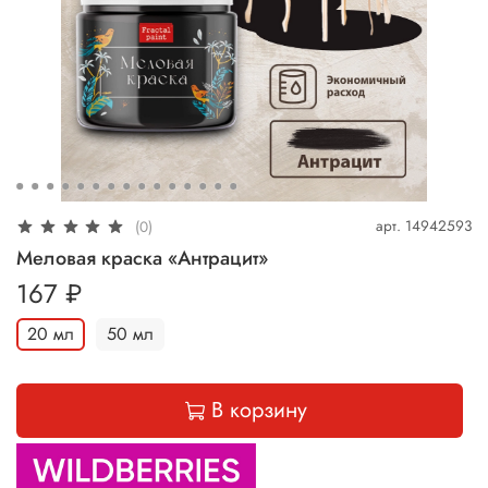
арт.
14942593
(0)
Меловая краска «Антрацит»
167 ₽
20 мл
50 мл
В корзину