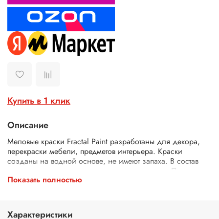
Купить в 1 клик
Описание
М
еловые краски Fractal Paint разработаны для декора,
перекраски мебели, предметов интерьера. Краски
созданы на водной основе, не имеют запаха. В состав
краски входят натуральные компоненты и мел. После
Показать полностью
высыхания окрашенная поверхность изделия становится
матовой.
Подготовка поверхности:
перед использованием
Характеристики
меловых красок тщательно очистите и обработайте