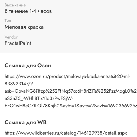
Высыхание
В течение 1-4 часов
Тип
Меловая краска
Vendor
FractalPaint
Ссылка для Озон
https://www.ozon.ru/product/melovaya-kraska-antratsit-20-ml-
833923147/?
asb=GpvaNG8i1fzp%252FfNq57xc6H8riZlTa%252FzzMogL0%2
eS3nZ5_-WHlI8TixYId3zPwFSjW-
EFQ1wH8eCZtLOl78Knjh0&avtc=1&avte=2&avts=1690356926
Ссылка для WB
https://www.wildberries.ru/catalog/146129938/detail.aspx