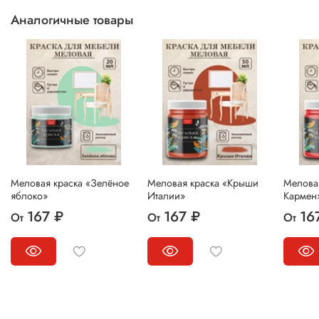
Аналогичные товары
Меловая краска «Зелёное
Меловая краска «Крыши
Мелова
яблоко»
Италии»
Кармен
167 ₽
167 ₽
16
От
От
От