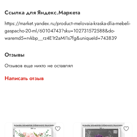
Ссылка для Яндекс.Маркета
https://market.yandex.ru/product--melovaia-kraska-dlia-mebeli-
gaspacho-20-ml/60104743?sku=102731572588&do-
waremd5=rvkbp__rz4E1t2aMI1s7fg&uniqueId=743839
Отзывы
Отзывов еще никто не оставлял
Написать отзыв