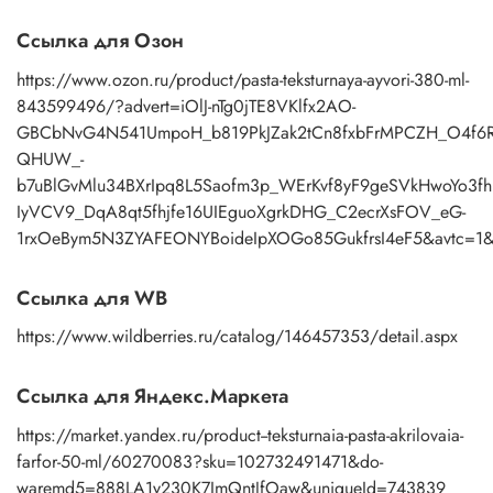
Ссылка для Озон
https://www.ozon.ru/product/pasta-teksturnaya-ayvori-380-ml-
843599496/?advert=iOlJ-nTg0jTE8VKlfx2AO-
GBCbNvG4N541UmpoH_b819PkJZak2tCn8fxbFrMPCZH_O4f6R
QHUW_-
b7uBlGvMlu34BXrIpq8L5Saofm3p_WErKvf8yF9geSVkHwoYo3f
IyVCV9_DqA8qt5fhjfe16UIEguoXgrkDHG_C2ecrXsFOV_eG-
1rxOeBym5N3ZYAFEONYBoideIpXOGo85GukfrsI4eF5&avtc=1&a
Ссылка для WB
https://www.wildberries.ru/catalog/146457353/detail.aspx
Ссылка для Яндекс.Маркета
https://market.yandex.ru/product--teksturnaia-pasta-akrilovaia-
farfor-50-ml/60270083?sku=102732491471&do-
waremd5=888LA1y230K7ImQntJfOaw&uniqueId=743839