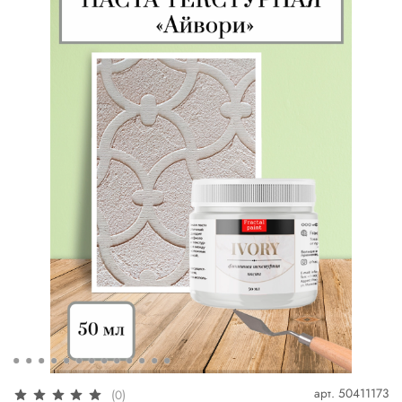
арт.
50411173
(0)