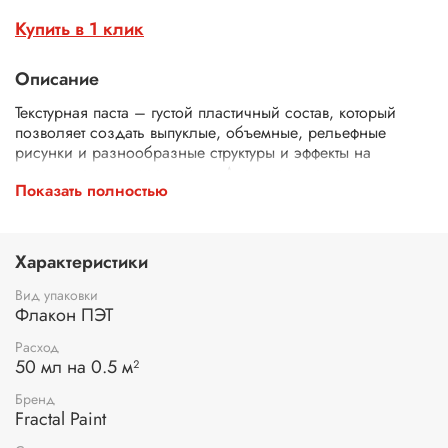
Купить в 1 клик
Описание
Текстурная паста – густой пластичный состав, который
позволяет создать выпуклые, объемные, рельефные
рисунки и разнообразные структуры и эффекты на
используемых поверхностях. Акриловая паста подходит
Показать полностью
для декупажа, декора мебели, создания барельефов,
может использоваться как паста для рисования и лепки
объемных структур на твердых поверхностях. Хорошо
сочетается с акриловыми и меловыми красками. После
Характеристики
высыхания паста сохраняет форму и эластичность, не
подвержена усадке, не размывается.
Вид упаковки
Флакон ПЭТ
Текстурная художественная паста может быть нанесена на
различные материалы: дерево, картон, холст, ДВП,
Расход
50 мл на 0.5 м²
фанера, стекло, керамика. Перед нанесением пасты
необходимо очистить поверхность от грязи и пыли. Для
Бренд
лучшего сцепления с поверхностью рекомендуется
Fractal Paint
использовать прозрачный универсальный грунт.