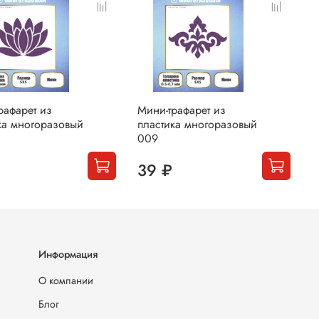
рафарет из
Мини-трафарет из
М
ка многоразовый
пластика многоразовый
п
009
0
39 ₽
Информация
О компании
Блог