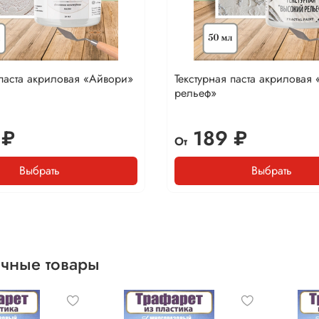
 паста акриловая «Айвори»
Текстурная паста акриловая
рельеф»
 ₽
189 ₽
От
Выбрать
Выбрать
чные товары