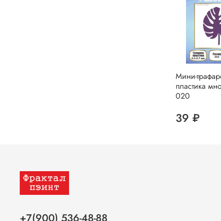
Мини-трафар
пластика мн
020
39 ₽
+7(900) 536-48-88