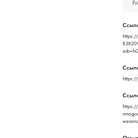
Fr
Прим
помощ
промы
Ссыл
средс
https:/
83820
asb=h
Ссыл
https:
Ссылк
https://
mnogor
warem
Отзы