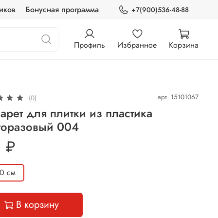
иков
Бонусная программа
+7(900)536-48-88
Профиль
Избранное
Корзина
арт.
15101067
(0)
арет для плитки из пластика
горазовый 004
 ₽
0 см
В корзину