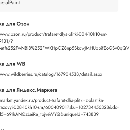
actalPaint
енение:
нанесение узора осуществляется пастой с
ью мастихина или шпателя. После работы
ть трафарет под теплой водой с моющим
ка для Озон
твом, затем просушить бумажным полотенцем.
/www.ozon.ru/product/trafaret-dlya-plitki-004-10h10-sm-
9131/?
Gat%252FwNBi8%252FWKHpOZ8np5SkdwJMHUobifEoGSv0qQVk%2
ка для WB
//www.wildberries.ru/catalog/167904538/detail.aspx
а для Яндекс.Маркета
market.yandex.ru/product--trafaret-dlia-plitki-iz-plastika-
azovyi-028-10kh10-sm/60040901?sku=102734456328&do-
d5=69IhANQzLeiRe_tpjveWYQ&uniqueId=743839
вы