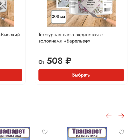
 «Высокий
Текстурная паста акриловая с
волокнами «Барельеф»
508 ₽
От
Выбрать