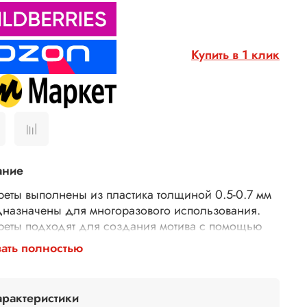
Купить в 1 клик
ание
реты выполнены из пластика толщиной 0.5-0.7 мм
дназначены для многоразового использования.
реты подходят для создания мотива с помощью
рных паст, 3D геля, декоративной штукатурки,
ать полностью
евки. Трафареты подходят для декора различных
хностей (плоская керамика, плитка, мебель,
), использования в технике декупаж и скрапбукинг.
арактеристики
исимости от используемых материалов можно