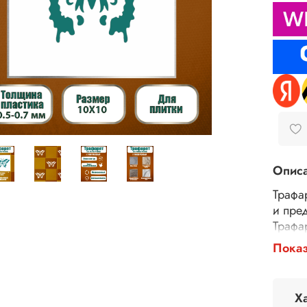
Опис
Трафа
и пре
Трафа
тексту
Показ
шпатл
повер
панно
Х
В зав