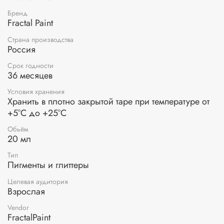
для окрашивания гипса и бетона;
эпоксидная смола;
Бренд
силикон;
Fractal Paint
художественные краски.
Страна производства
Россия
Расход пигмента
зависит от желаемой степени
окрашивания:
Срок годности
36 месяцев
Для слабой степени окрашивания рекомендуется
использовать 1%-2% от массы связующего.
Условия хранения
Для средней интенсивности цвета следует добавить
Хранить в плотно закрытой таре при температуре от
3%-4%.
+5°С до +25°С
Для высокой интенсивности цвета рекомендуемый
расход составляет 5%.
Обьём
20 мл
Тип
Пигменты и глиттеры
Целевая аудитория
Взрослая
Vendor
FractalPaint