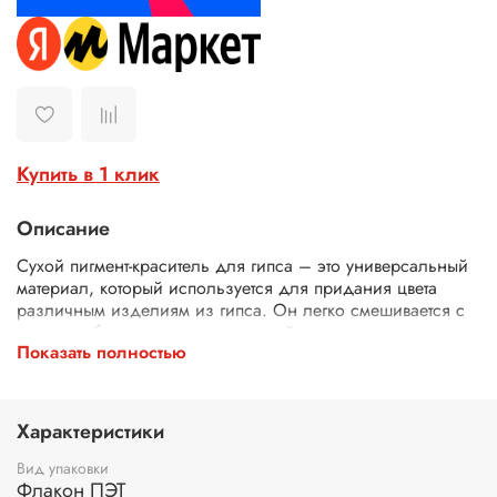
Купить в 1 клик
Описание
Сухой пигмент-краситель для гипса – это универсальный
материал, который используется для придания цвета
различным изделиям из гипса. Он легко смешивается с
гипсом, обеспечивая равномерный окрас готового
Показать полностью
изделия. Пигменты представлены в широкой гамме
цветов, что позволяет создавать разнообразные
декоративные элементы и скульптуры с уникальным
дизайном.
Характеристики
Сферы применения:
Вид упаковки
Флакон ПЭТ