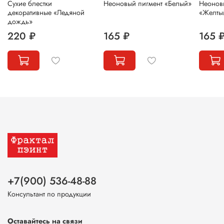
Сухие блестки
Неоновый пигмент «Белый»
Неонов
декоративные «Ледяной
«Желты
дождь»
220 ₽
165 ₽
165 
+7(900) 536-48-88
Консультант по продукции
Оставайтесь на связи