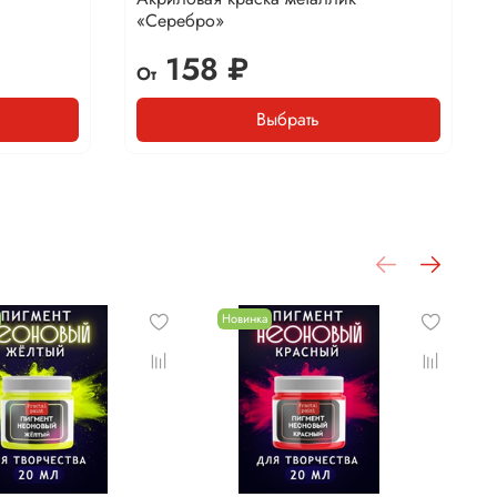
«Серебро»
158 ₽
От
Выбрать
Новинка