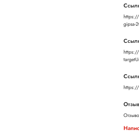
Ссыл
https:/
gipsa-
Ссыл
https:
target
Ссылк
https:
Отзы
Отзыво
Напис