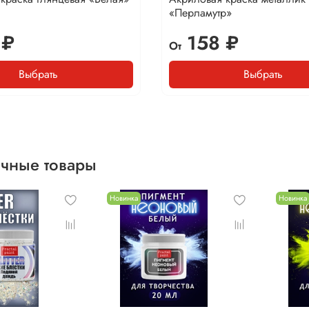
«Перламутр»
 ₽
158 ₽
От
Выбрать
Выбрать
чные товары
Новинка
Новинка