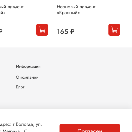
ый пигмент
Неоновый пигмент
Н
ый»
«Красный»
«
₽
165 ₽
Информация
О компании
Блог
ес: г Вологда, ул.
Согласен
.Метрика . С