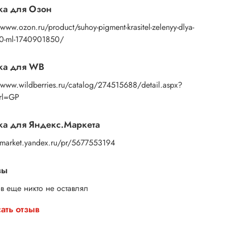
ка для Озон
/www.ozon.ru/product/suhoy-pigment-krasitel-zelenyy-dlya-
20-ml-1740901850/
ка для WB
//www.wildberries.ru/catalog/274515688/detail.aspx?
Url=GP
а для Яндекс.Маркета
//market.yandex.ru/pr/5677553194
вы
в еще никто не оставлял
ать отзыв