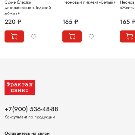
Сухие блестки
Неоновый пигмент «Белый»
Неонов
декоративные «Ледяной
«Желты
дождь»
220 ₽
165 ₽
165 
+7(900) 536-48-88
Консультант по продукции
Оставайтесь на связи