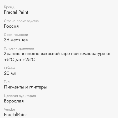
для окрашивания гипса и бетона;
эпоксидная смола;
Бренд
силикон;
Fractal Paint
художественные краски.
Страна производства
Россия
Расход пигмента
зависит от желаемой степени
окрашивания:
Срок годности
36 месяцев
Для слабой степени окрашивания рекомендуется
использовать 1%-2% от массы связующего.
Условия хранения
Для средней интенсивности цвета следует добавить
Хранить в плотно закрытой таре при температуре от
3%-4%.
+5°С до +25°С
Для высокой интенсивности цвета рекомендуемый
расход составляет 5%.
Обьём
20 мл
Тип
Пигменты и глиттеры
Целевая аудитория
Взрослая
Vendor
FractalPaint