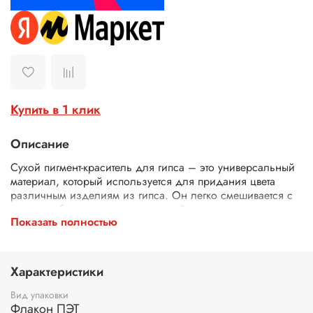
Купить в 1 клик
Описание
Сухой пигмент-краситель для гипса – это универсальный
материал, который используется для придания цвета
различным изделиям из гипса. Он легко смешивается с
гипсом, обеспечивая равномерный окрас готового
Показать полностью
изделия. Пигменты представлены в широкой гамме
цветов, что позволяет создавать разнообразные
декоративные элементы и скульптуры с уникальным
дизайном.
Характеристики
Сферы применения:
Вид упаковки
Флакон ПЭТ