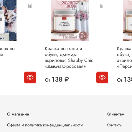
долго
Прав
изде
стирк
(жела
изнан
средст
асок по
Краска по ткани и
Краска
й»
обуви, одежды
обуви,
акриловая Shabby Chic
акрило
«Дымчато-розовая»
«Перси
138 ₽
13
От
От
О магазине
Клиентам
Оферта и политика конфиденциальности
Контакты