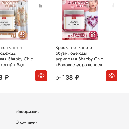
е время.
ила ухода за окрашенным
лием:
разрешена ручная стирка; деликатная
а в стиральной машинке до 30 градусов
тельно при деликатной стирке выворачивать на
ку вещь). Запрещено использовать отбеливающие
ва.
 по ткани и
Краска по ткани и
К
 одежды
обуви, одежды
о
вая Shabby Chic
акриловая Shabby Chic
а
ковый лёд»
«Розовое мороженое»
«
8 ₽
138 ₽
От
О
Информация
О компании