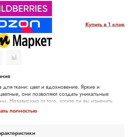
Купить в 1 клик
ание
а для ткани: цвет и вдохновение. Яркие и
цветные, они позволяют создать уникальные
ны. Независимо от того, хотите ли вы изменить
старую футболку или добавить немного стиля в
ать полностью
гардероб, эти акриловые краски идеально
дут. Краски для футболки легко сцепляются с
чными материалами, обеспечивая долговечность и
арактеристики
ть цвета даже после множества стирок.