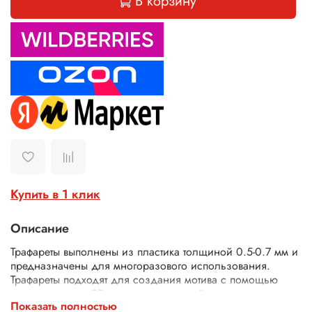
В корзину
Купить в 1 клик
Описание
Трафареты выполнены из пластика толщиной 0.5-0.7 мм и
предназначены для многоразового использования.
Трафареты подходят для создания мотива с помощью
текстурных паст, 3D геля, декоративной штукатурки,
Показать полностью
шпатлевки. Трафареты подходят для декора различных