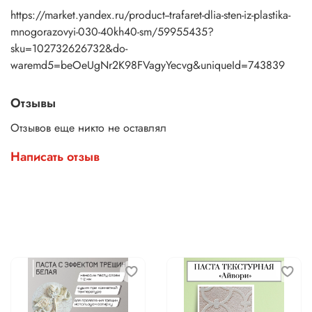
https://market.yandex.ru/product--trafaret-dlia-sten-iz-plastika-
mnogorazovyi-030-40kh40-sm/59955435?
sku=102732626732&do-
waremd5=beOeUgNr2K98FVagyYecvg&uniqueId=743839
Отзывы
Отзывов еще никто не оставлял
Написать отзыв