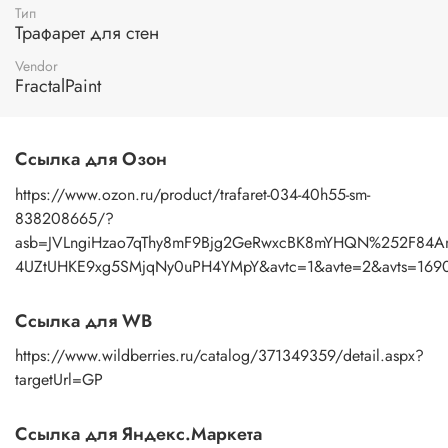
Тип
Применение:
нанесение узора осуществляется пастой с
Трафарет для стен
помощью мастихина или шпателя. После работы промыть
трафарет под теплой водой с моющим средством, затем
Vendor
просушить бумажным полотенцем.
FractalPaint
Ссылка для Озон
https://www.ozon.ru/product/trafaret-034-40h55-sm-
838208665/?
asb=JVLngiHzao7qThy8mF9Bjg2GeRwxcBK8mYHQN%252F84
4UZtUHKE9xg5SMjqNy0uPH4YMpY&avtc=1&avte=2&avts=16905
Ссылка для WB
https://www.wildberries.ru/catalog/371349359/detail.aspx?
targetUrl=GP
Ссылка для Яндекс.Маркета