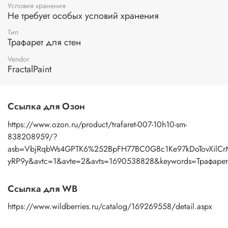
Условия хранения
детей и взрослых, а также ценный подарок и
Не требует особых условий хранения
профессионалу и любителю.
Тип
Применение:
нанесение узора осуществляется пастой с
Трафарет для стен
помощью мастихина или шпателя. После работы промыть
трафарет под теплой водой с моющим средством, затем
Vendor
просушить бумажным полотенцем.
FractalPaint
Ссылка для Озон
https://www.ozon.ru/product/trafaret-007-10h10-sm-
838208959/?
asb=VbjRqbWs4GPTK6%252BpFH77BC0G8c1Ke97kDoTovXilCr
yRP9y&avtc=1&avte=2&avts=1690538828&keywords=Трафарет+
Ссылка для WB
https://www.wildberries.ru/catalog/169269558/detail.aspx