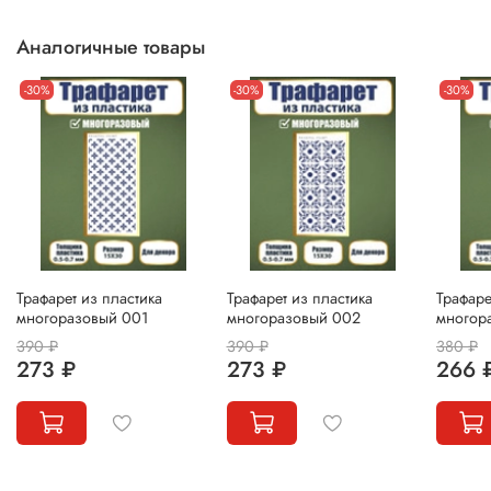
Аналогичные товары
-30%
-30%
-30%
Трафарет из пластика
Трафарет из пластика
Трафаре
многоразовый 001
многоразовый 002
многор
390 ₽
390 ₽
380 ₽
273 ₽
273 ₽
266 