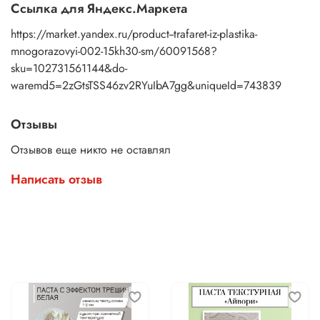
Ссылка для Яндекс.Маркета
https://market.yandex.ru/product--trafaret-iz-plastika-
mnogorazovyi-002-15kh30-sm/60091568?
sku=102731561144&do-
waremd5=2zGtsTSS46zv2RYuIbA7gg&uniqueId=743839
Отзывы
Отзывов еще никто не оставлял
Написать отзыв