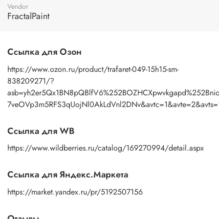
трафарет под теплой водой с моющим средством, затем
Vendor
просушить бумажным полотенцем.
FractalPaint
Ссылка для Озон
https://www.ozon.ru/product/trafaret-049-15h15-sm-
838209271/?
asb=yh2er5Qx1BN8pQBlfV6%252BOZHCXpwvkgapd%252Bnio
7veOVp3m5RFS3qUojNl0AkLdVnl2DNv&avtc=1&avte=2&avts=1
Ссылка для WB
https://www.wildberries.ru/catalog/169270994/detail.aspx
Ссылка для Яндекс.Маркета
https://market.yandex.ru/pr/5192507156
Отзывы