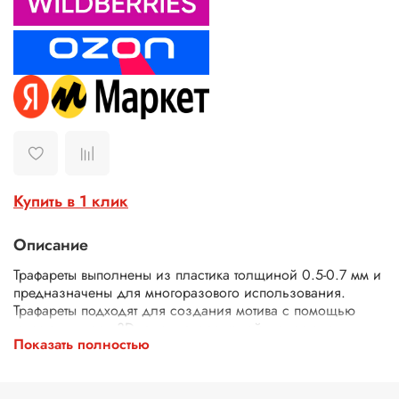
Купить в 1 клик
Описание
Трафареты выполнены из пластика толщиной 0.5-0.7 мм и
предназначены для многоразового использования.
Трафареты подходят для создания мотива с помощью
текстурных паст, 3D геля, декоративной штукатурки,
Показать полностью
шпатлевки. Трафареты подходят для декора различных
поверхностей (плоская керамика, плитка, мебель, панно),
использования в технике декупаж и скрапбукинг. В