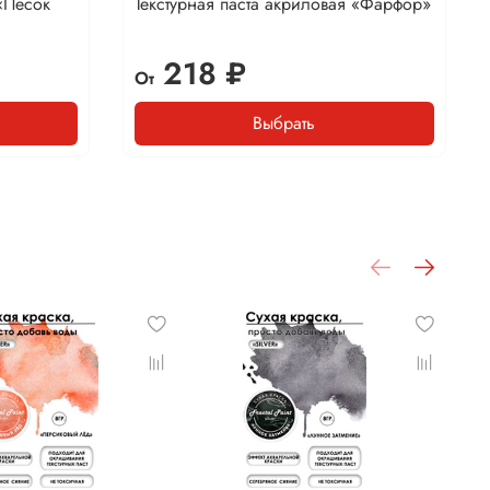
 «Песок
Текстурная паста акриловая «Фарфор»
218 ₽
От
Выбрать