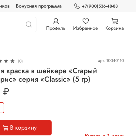
иков
Бонусная программа
+7(900)536-48-88
Профиль
Избранное
Корзина
арт.
10040110
(0)
я краска в шейкере «Старый
рис» серия «Classic» (5 гр)
 ₽
В корзину