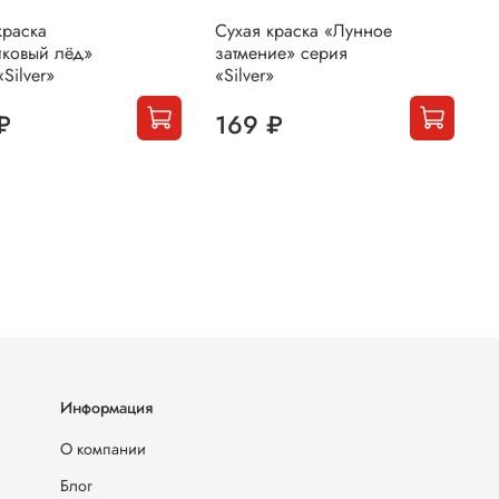
краска
Сухая краска «Лунное
С
ковый лёд»
затмение» серия
«
Silver»
«Silver»
с
₽
169 ₽
Информация
О компании
Блог