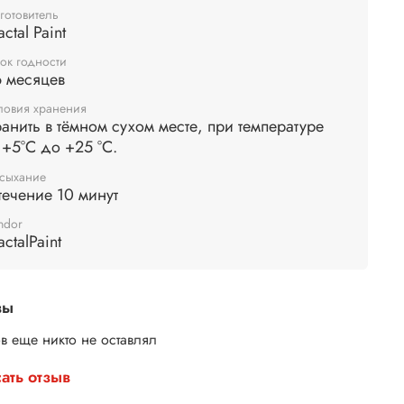
готовитель
енение:
очистите поверхность от грязи и пыли.
actal Paint
 нанесите сухую краску на влажную поверхность с
ью шейкера, либо нанесите порошок на сухую
ок годности
 месяцев
хность, после чего смочите водой.
ловия хранения
анить в тёмном сухом месте, при температуре
 +5°С до +25 °С.
сыхание
течение 10 минут
ndor
actalPaint
вы
в еще никто не оставлял
ать отзыв