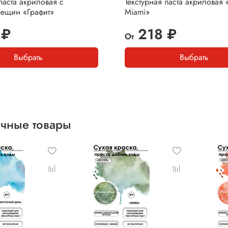
паста акриловая с
Текстурная паста акриловая
рещин «Графит»
Miami»
 ₽
218 ₽
От
Выбрать
Выбрать
чные товары