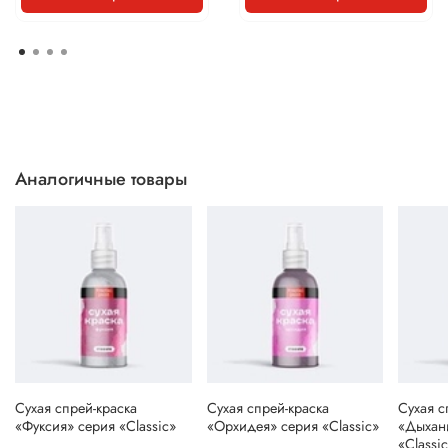
Аналогичные товары
Сухая спрей-краска
Сухая спрей-краска
Сухая с
«Фуксия» серия «Classic»
«Орхидея» серия «Classic»
«Дыхан
«Classi