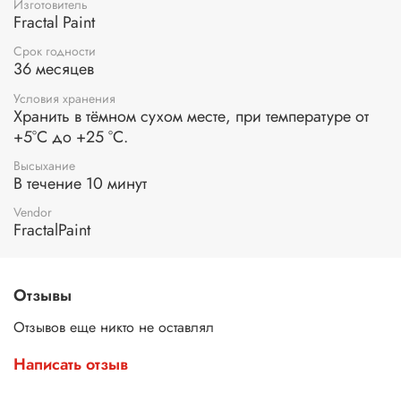
Изготовитель
помощью шейкера, либо нанесите порошок на сухую
Fractal Paint
поверхность, после чего смочите водой.
Срок годности
36 месяцев
Условия хранения
Хранить в тёмном сухом месте, при температуре от
+5°С до +25 °С.
Высыхание
В течение 10 минут
Vendor
FractalPaint
Отзывы
Отзывов еще никто не оставлял
Написать отзыв