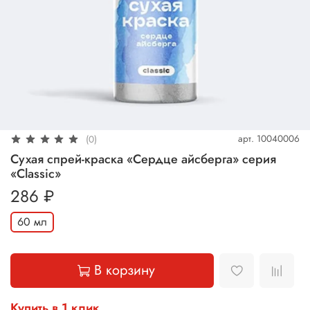
арт.
10040006
(0)
Сухая спрей-краска «Сердце айсберга» серия
«Classic»
286 ₽
60 мл
В корзину
Купить в 1 клик