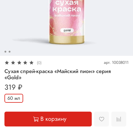
арт.
10038011
(0)
Сухая спрей-краска «Майский пион» серия
«Gold»
319 ₽
60 мл
В корзину