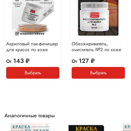
Акриловый лак-финишер
Обезжириватель,
для красок по коже
очиститель №2 по коже
143 ₽
127 ₽
От
От
Выбрать
Выбрать
Аналогичные товары