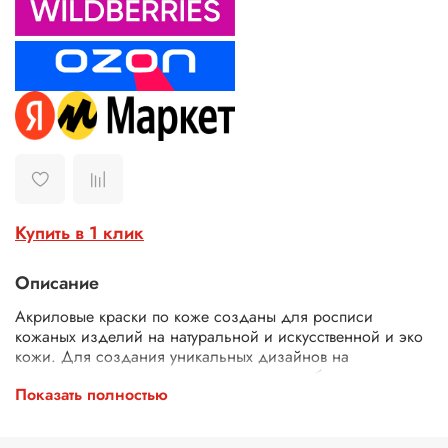
Купить в 1 клик
Описание
Акриловые краски по коже созданы для росписи
кожаных изделий на натуральной и искусственной и эко
кожи. Для создания уникальных дизайнов на
кроссовках, куртках, сумках, кошельках, обложках.
Показать полностью
Водостойкие краски акриловые для кожи представляют
собой колерованный состав, который прочно сцепляется
с кожаной поверхностью. Краски для кастомизации кожи