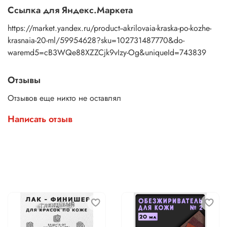
Ссылка для Яндекс.Маркета
Правила ухода за окрашенным изделием:
разрешена
ручная стирка; деликатная стирка в стиральной машинке
https://market.yandex.ru/product--akrilovaia-kraska-po-kozhe-
до 30 градусов (желательно при деликатной стирке
krasnaia-20-ml/59954628?sku=102731487770&do-
выворачивать на изнанку вещь). Запрещено использовать
waremd5=cB3WQe88XZZCjk9vIzy-Og&uniqueId=743839
абразивные материалы и отбеливающие средства.В
ассортименте есть наборы акриловых красок по коже и
ткани, которые будут отличным подарком на любой
Отзывы
праздник для творческого человека.
Отзывов еще никто не оставлял
Написать отзыв