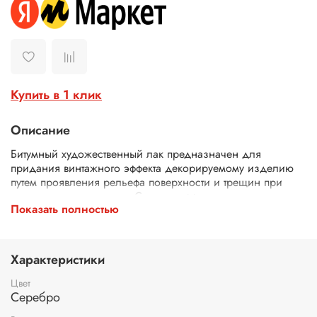
Купить в 1 клик
Описание
Битумный художественный лак предназначен для
придания винтажного эффекта декорируемому изделию
путем проявления рельефа поверхности и трещин при
помощи их затемнения. Создает эффект состаривания
Показать полностью
поверхности. Лак битумный имеет жидкую консистенцию
и состоит из смеси полиэфирных смол, битума и
коричневого пигмента. Может использоваться как для
картин, в декупаже, декоре стен и мебели. Битумный лак
Характеристики
можно использовать на различных поверхностях (дерево,
камень, ДВП и др.).
Цвет
Битумный лак отлично подходит для техники золочения,
Серебро
придавая золотой акриловой краске, жидкой потали