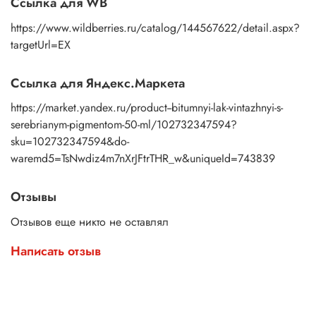
Ссылка для WB
https://www.wildberries.ru/catalog/144567622/detail.aspx?
targetUrl=EX
Ссылка для Яндекс.Маркета
https://market.yandex.ru/product--bitumnyi-lak-vintazhnyi-s-
serebrianym-pigmentom-50-ml/102732347594?
sku=102732347594&do-
waremd5=TsNwdiz4m7nXrJFtrTHR_w&uniqueId=743839
Отзывы
Отзывов еще никто не оставлял
Написать отзыв