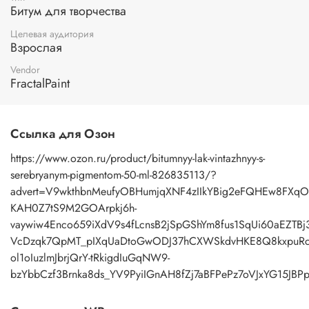
Битум для творчества
Целевая аудитория
Взрослая
Vendor
FractalPaint
Ссылка для Озон
https://www.ozon.ru/product/bitumnyy-lak-vintazhnyy-s-
serebryanym-pigmentom-50-ml-826835113/?
advert=V9wkthbnMeufyOBHumjqXNF4zIIkYBig2eFQHEw8FXqO
KAH0Z7tS9M2GOArpkj6h-
vaywiw4Enco659iXdV9s4fLcnsB2jSpGShYm8fus1SqUi60aEZTBj3
VcDzqk7QpMT_pIXqUaDtoGwODJ37hCXWSkdvHKE8Q8kxpuRc
ol1oIuzlmJbrjQrY-tRkigdIuGqNW9-
bzYbbCzf3Brnka8ds_YV9PyiIGnAH8fZj7aBFPePz7oVJxY