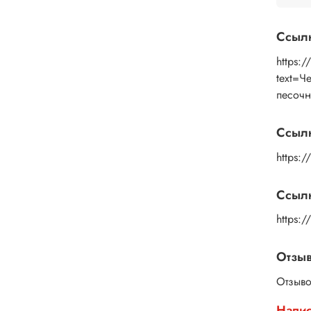
Ссыл
https:
text=
песочн
Ссыл
https:/
Ссылк
https:
Отзы
Отзыво
Напис