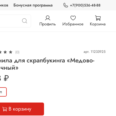
иков
Бонусная программа
+7(900)536-48-88
Профиль
Избранное
Корзина
арт.
11233925
(0)
нила для скрапбукинга «Медово-
очный»
8 ₽
л
В корзину