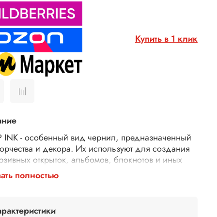
Купить в 1 клик
ание
 INK - особенный вид чернил, предназначенный
ворчества и декора. Их используют для создания
юзивных открыток, альбомов, блокнотов и иных
етов хендмейда. Эти чернила выделяются
ать полностью
стью к истиранию. В отличие от сухих красок, они
ываются водой после высыхания. Применяются
е со штемпельными подушечками, штампами,
арактеристики
ретами и прямо на поверхность. Растушуйте их,