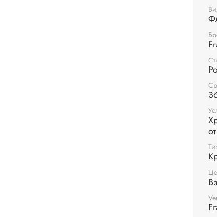
испол
Ви
Ф
черни
Бр
Fr
Ст
Р
Ср
36
Ус
Хр
от
Ти
Кр
Це
В
Ve
Fr