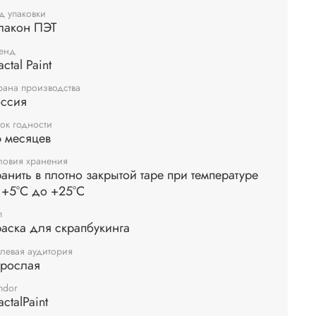
ьзуя специальные инструменты для смешивания
д упаковки
лакон ПЭТ
л.
енд
actal Paint
рана производства
оссия
ок годности
 месяцев
ловия хранения
анить в плотно закрытой таре при температуре
 +5°С до +25°С
п
аска для скрапбукинга
левая аудитория
зрослая
ndor
actalPaint