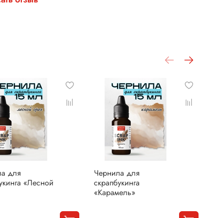
ла для
Чернила для
Ч
укинга «Лесной
скрапбукинга
с
«Карамель»
«