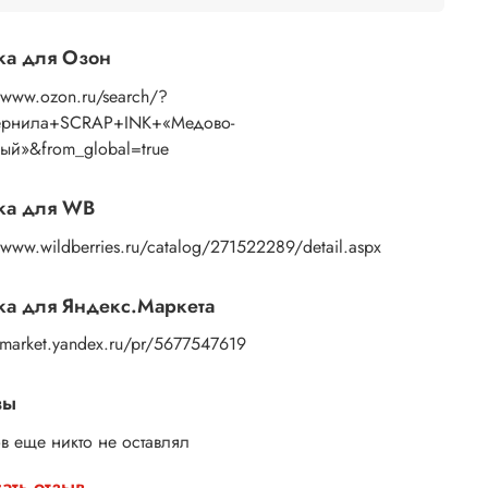
ка для Озон
//www.ozon.ru/search/?
Чернила+SCRAP+INK+«Медово-
ый»&from_global=true
ка для WB
/www.wildberries.ru/catalog/271522289/detail.aspx
а для Яндекс.Маркета
//market.yandex.ru/pr/5677547619
вы
в еще никто не оставлял
ать отзыв