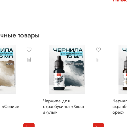
чные товары
я
Чернила для
Черни
а «Сепия»
скрапбукинга «Хвост
скрапб
акулы»
орех»