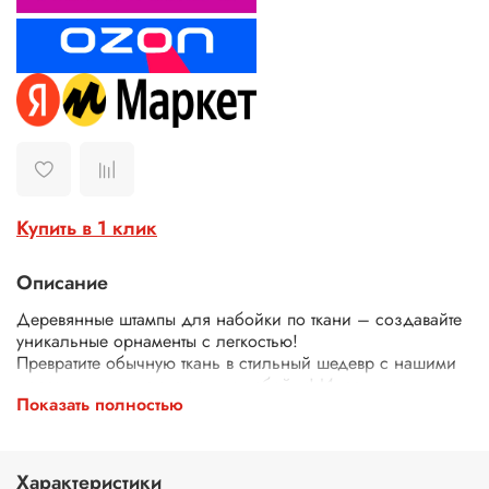
Купить в 1 клик
Описание
Деревянные штампы для набойки по ткани – создавайте
уникальные орнаменты с легкостью!
Превратите обычную ткань в стильный шедевр с нашими
деревянными штампами для набойки! Идеально
Показать полностью
подходят для декора одежды, текстиля, сумок, скатертей
и многого другого.
Почему выбирают наши штампы?
Экологичные – изготовлены из дерева.
Характеристики