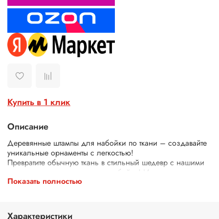
Купить в 1 клик
Описание
Деревянные штампы для набойки по ткани – создавайте
уникальные орнаменты с легкостью!
Превратите обычную ткань в стильный шедевр с нашими
деревянными штампами для набойки! Идеально
Показать полностью
подходят для декора одежды, текстиля, сумок, скатертей
и многого другого.
Почему выбирают наши штампы?
Экологичные – изготовлены из дерева.
Характеристики