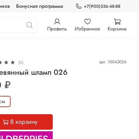
иков
Бонусная программа
+7(900)536-48-88
Профиль
Избранное
Корзина
арт.
10043026
(0)
евянный штамп 026
0 ₽
см
В корзину