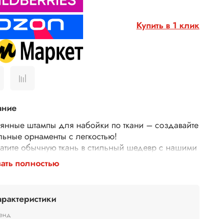
Купить в 1 клик
ание
янные штампы для набойки по ткани – создавайте
льные орнаменты с легкостью!
атите обычную ткань в стильный шедевр с нашими
янными штампами для набойки! Идеально
ать полностью
дят для декора одежды, текстиля, сумок,
тей и многого другого.
у выбирают наши штампы?
арактеристики
гичные – изготовлены из дерева.
й оттиск – резные узоры и орнаменты гарантируют
енд