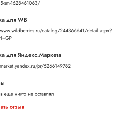
янные штампы для набойки – это просто, красиво
5h5-sm-1628461063/
логично.
ите свой набор и начните творить уже сегодня!
ка для WB
//www.wildberries.ru/catalog/244366641/detail.aspx?
Url=GP
а для Яндекс.Маркета
//market.yandex.ru/pr/5266149782
вы
в еще никто не оставлял
ать отзыв