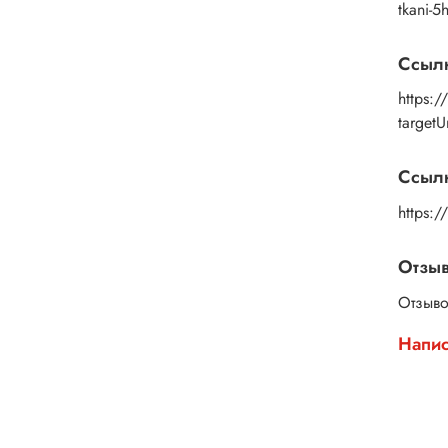
Дерев
tkani-
и эко
Выбер
Ссыл
https:
target
Ссылк
https:
Отзы
Отзыво
Напис