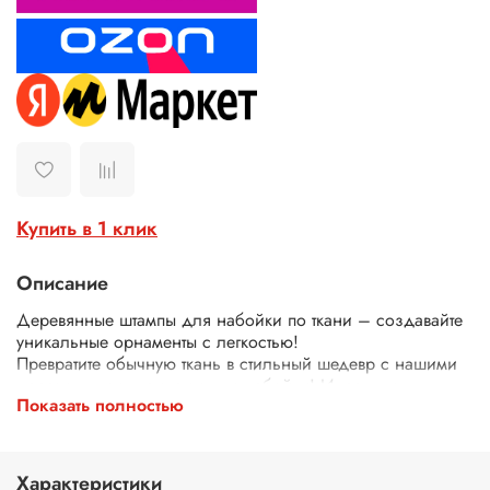
Купить в 1 клик
Описание
Деревянные штампы для набойки по ткани – создавайте
уникальные орнаменты с легкостью!
Превратите обычную ткань в стильный шедевр с нашими
деревянными штампами для набойки! Идеально
Показать полностью
подходят для декора одежды, текстиля, сумок, скатертей
и многого другого.
Почему выбирают наши штампы?
Экологичные – изготовлены из дерева.
Характеристики