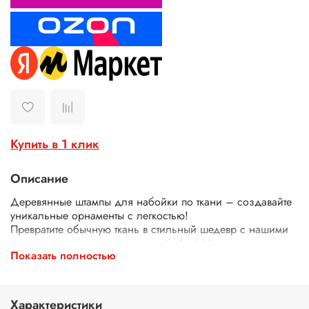
Купить в 1 клик
Описание
Деревянные штампы для набойки по ткани – создавайте
уникальные орнаменты с легкостью!
Превратите обычную ткань в стильный шедевр с нашими
деревянными штампами для набойки! Идеально
Показать полностью
подходят для декора одежды, текстиля, сумок, скатертей
и многого другого.
Почему выбирают наши штампы?
Экологичные – изготовлены из дерева.
Характеристики