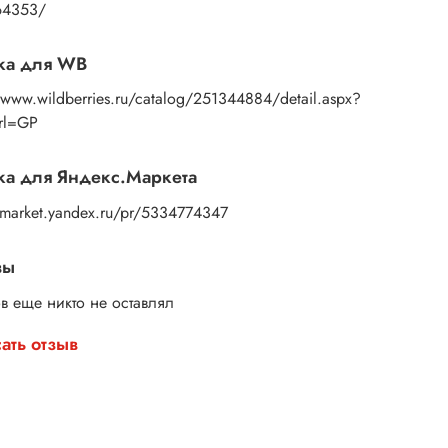
янные штампы для набойки – это просто, красиво
64353/
логично.
ите свой набор и начните творить уже сегодня!
ка для WB
//www.wildberries.ru/catalog/251344884/detail.aspx?
Url=GP
а для Яндекс.Маркета
//market.yandex.ru/pr/5334774347
вы
в еще никто не оставлял
ать отзыв