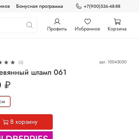
иков
Бонусная программа
+7(900)536-48-88
Профиль
Избранное
Корзина
арт.
10043050
(0)
евянный штамп 061
0 ₽
см
В корзину