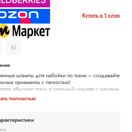
Купить в 1 клик
ание
янные штампы для набойки по ткани – создавайте
льные орнаменты с легкостью!
атите обычную ткань в стильный шедевр с нашими
янными штампами для набойки! Идеально
ать полностью
дят для декора одежды, текстиля, сумок,
тей и многого другого.
у выбирают наши штампы?
арактеристики
гичные – изготовлены из дерева.
й оттиск – резные узоры и орнаменты гарантируют
енд