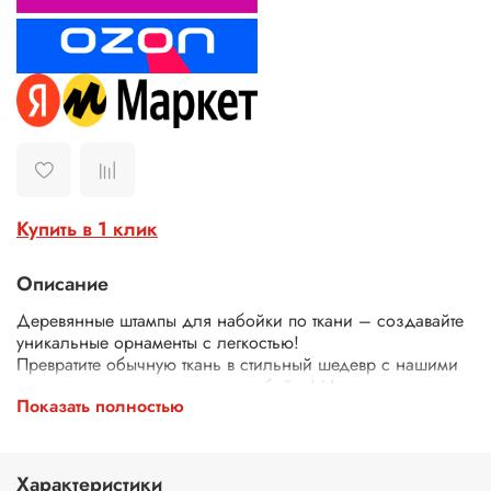
Купить в 1 клик
Описание
Деревянные штампы для набойки по ткани – создавайте
уникальные орнаменты с легкостью!
Превратите обычную ткань в стильный шедевр с нашими
деревянными штампами для набойки! Идеально
Показать полностью
подходят для декора одежды, текстиля, сумок, скатертей
и многого другого.
Почему выбирают наши штампы?
Экологичные – изготовлены из дерева.
Характеристики