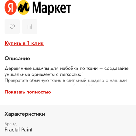
Купить в 1 клик
Описание
Деревянные штампы для набойки по ткани – создавайте
уникальные орнаменты с легкостью!
Превратите обычную ткань в стильный шедевр с нашими
деревянными штампами для набойки! Идеально
Показать полностью
подходят для декора одежды, текстиля, сумок, скатертей
и многого другого.
Почему выбирают наши штампы?
Экологичные – изготовлены из дерева.
Характеристики
Четкий оттиск – резные узоры и орнаменты гарантируют
аккуратный и красивый рисунок.
Бренд
Эргономичная форма для комфортного нанесения.
Fractal Paint
Разнообразие дизайнов – цветы, геометрия, животные