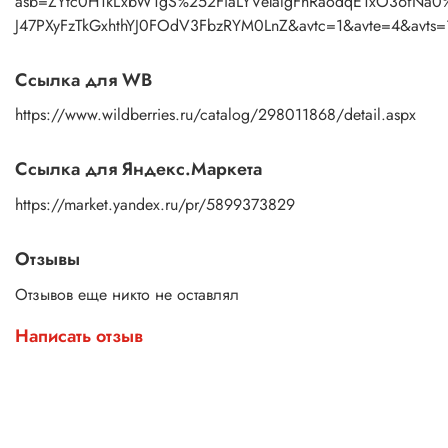
asb=ZYtc0H1kLxbW1gS%252FiaLYVeTalgFhRaodqE1xO36fN
J47PXyFzTkGxhthYJ0FOdV3FbzRYM0LnZ&avtc=1&avte=4&avt
Ссылка для WB
https://www.wildberries.ru/catalog/298011868/detail.aspx
Ссылка для Яндекс.Маркета
https://market.yandex.ru/pr/5899373829
Отзывы
Отзывов еще никто не оставлял
Написать отзыв