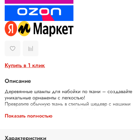
Купить в 1 клик
Описание
Деревянные штампы для набойки по ткани – создавайте
уникальные орнаменты с легкостью!
Превратите обычную ткань в стильный шедевр с нашими
деревянными штампами для набойки! Идеально
Показать полностью
подходят для декора одежды, текстиля, сумок, скатертей
и многого другого.
Почему выбирают наши штампы?
Экологичные – изготовлены из дерева.
Характеристики