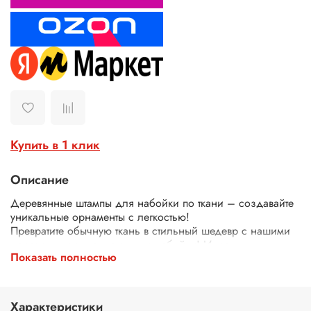
Купить в 1 клик
Описание
Деревянные штампы для набойки по ткани – создавайте
уникальные орнаменты с легкостью!
Превратите обычную ткань в стильный шедевр с нашими
деревянными штампами для набойки! Идеально
Показать полностью
подходят для декора одежды, текстиля, сумок, скатертей
и многого другого.
Почему выбирают наши штампы?
Экологичные – изготовлены из дерева.
Характеристики