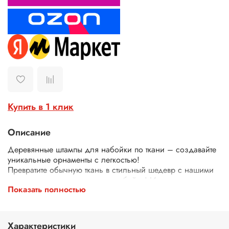
Купить в 1 клик
Описание
Деревянные штампы для набойки по ткани – создавайте
уникальные орнаменты с легкостью!
Превратите обычную ткань в стильный шедевр с нашими
деревянными штампами для набойки! Идеально
Показать полностью
подходят для декора одежды, текстиля, сумок, скатертей
и многого другого.
Почему выбирают наши штампы?
Экологичные – изготовлены из дерева.
Характеристики